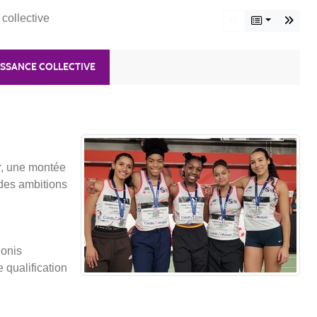
collective
UISSANCE COLLECTIVE
r, une montée
 des ambitions
ionis
 qualification