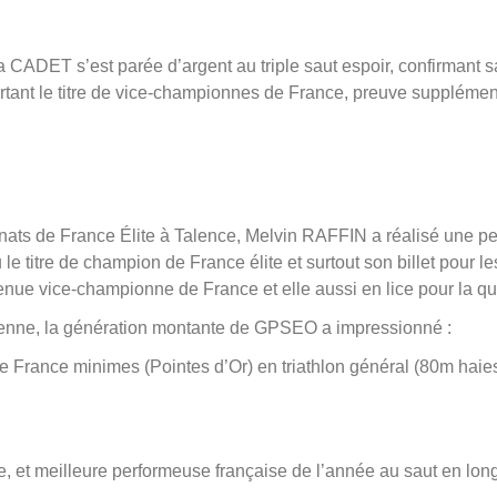
DET s’est parée d’argent au triple saut espoir, confirmant sa p
rtant le titre de vice-championnes de France, preuve supplément
nats de France Élite à Talence, Melvin RAFFIN a réalisé une per
e titre de champion de France élite et surtout son billet pour
e vice-championne de France et elle aussi en lice pour la qu
enne, la génération montante de GPSEO a impressionné :
ance minimes (Pointes d’Or) en triathlon général (80m haies – 
e, et meilleure performeuse française de l’année au saut en lo