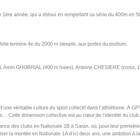
ère année, qui a ébloui en remportant sa série du 400m en 56"
lle termine 4e du 2000 m steeple, aux portes du podium.
 Amin GHOBRIAL (400 m haies), Antoine CHESIERE (cross, 15
d’une véritable culture du sport collectif dans l’athlétisme. À 
s… Cette dimension collective est au cœur de l’identité du club.
rance des clubs en Nationale 1B à Saran, où, pour leur premiè
viser la montée en Nationale 1A d’ici deux ans, une ambition à la