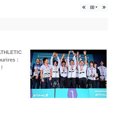
"ATHLETIC
urires :
 !